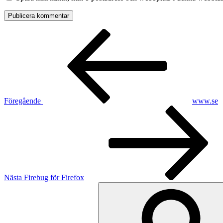
Inläggsnavigering
Föregående
inlägg
Föregående
www.se
Nästa
inlägg
Nästa
Firebug för Firefox
Sök
efter: