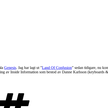
mla
Genesis
. Jag har lagt ut ”
Land Of Confusion
” sedan tidigare, nu 
ing av Inside Information som bestod av Danne Karlsson (keyboards & k
Taggar