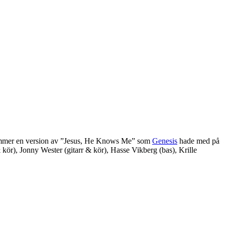
kommer en version av ”Jesus, He Knows Me” som
Genesis
hade med på
ör), Jonny Wester (gitarr & kör), Hasse Vikberg (bas), Krille