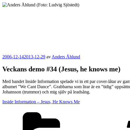
Hoppa
till
innehåll
Anders Åhlund
Digital Marketing Analyst
Publicerat
2006-12-14
2013-12-29
av
Anders Åhlund
Veckans demo #34 (Jesus, he knows me)
Med bandet Inside Information spelade vi in ett par cover-låtar av ga
albumet ”We Cant Dance”. Grabbarna som lirar är en ”tidig” uppsättn
Johansson (trummor) och mig själv på leadsång.
Inside Information – Jesus, He Knows Me
Kategorier