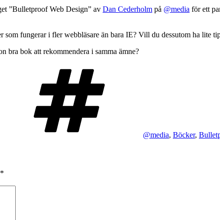
raget ”Bulletproof Web Design” av
Dan Cederholm
på
@media
för ett p
 som fungerar i fler webbläsare än bara IE? Vill du dessutom ha lite tips
on bra bok att rekommendera i samma ämne?
Taggar
@media
,
Böcker
,
Bullet
*