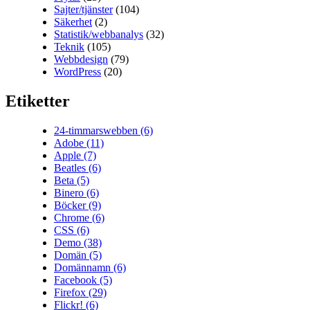
Sajter/tjänster
(104)
Säkerhet
(2)
Statistik/webbanalys
(32)
Teknik
(105)
Webbdesign
(79)
WordPress
(20)
Etiketter
24-timmarswebben
(6)
Adobe
(11)
Apple
(7)
Beatles
(6)
Beta
(5)
Binero
(6)
Böcker
(9)
Chrome
(6)
CSS
(6)
Demo
(38)
Domän
(5)
Domännamn
(6)
Facebook
(5)
Firefox
(29)
Flickr!
(6)