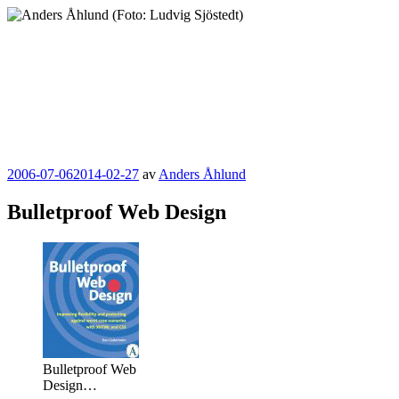
Hoppa
till
innehåll
Anders Åhlund
Digital Marketing Analyst
Publicerat
2006-07-06
2014-02-27
av
Anders Åhlund
Bulletproof Web Design
Bulletproof Web
Design…