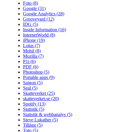
Foto
(8)
Google
(31)
Google Analytics
(28)
Grooveyard
(12)
IDG
(5)
Inside Information
(16)
InternetWorld
(8)
iPhone
(19)
Lotus
(7)
Mobil
(8)
Mozilla
(7)
P1i
(6)
PDF
(6)
Photoshop
(5)
Portable apps
(9)
Saigon
(5)
Seal
(5)
Skatteverket
(25)
skatteverket.se
(20)
Spotify
(13)
Statistik
(5)
Statistik & webbanalys
(5)
Steve Lukather
(5)
Tillägg
(5)
Toto
(5)