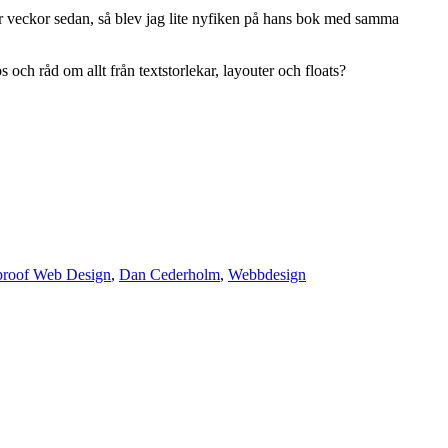
ar veckor sedan, så blev jag lite nyfiken på hans bok med samma
 och råd om allt från textstorlekar, layouter och floats?
proof Web Design
,
Dan Cederholm
,
Webbdesign