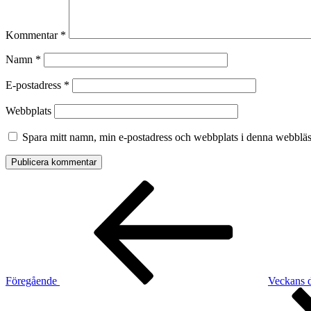
Kommentar
*
Namn
*
E-postadress
*
Webbplats
Spara mitt namn, min e-postadress och webbplats i denna webbläsa
Inläggsnavigering
Föregående
inlägg
Föregående
Veckans 
Nästa
inlägg