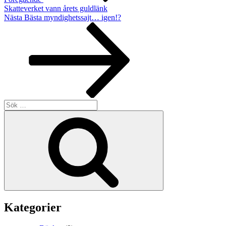
Skatteverket vann årets guldlänk
Nästa
Nästa
Bästa myndighetssajt… igen!?
inlägg
Sök
efter:
Sök
Kategorier