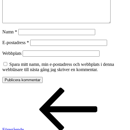
Namn
*
E-postadress
*
Webbplats
Spara mitt namn, min e-postadress och webbplats i denna
webbläsare till nästa gång jag skriver en kommentar.
Inläggsnavigering
Föregående
inlägg
Föregående