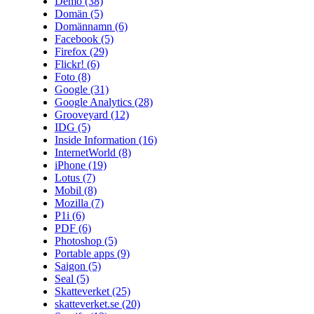
Demo
(38)
Domän
(5)
Domännamn
(6)
Facebook
(5)
Firefox
(29)
Flickr!
(6)
Foto
(8)
Google
(31)
Google Analytics
(28)
Grooveyard
(12)
IDG
(5)
Inside Information
(16)
InternetWorld
(8)
iPhone
(19)
Lotus
(7)
Mobil
(8)
Mozilla
(7)
P1i
(6)
PDF
(6)
Photoshop
(5)
Portable apps
(9)
Saigon
(5)
Seal
(5)
Skatteverket
(25)
skatteverket.se
(20)