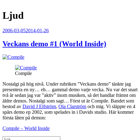
Ljud
Publicerat
2006-03-05
2014-01-26
Veckans demo #1 (World Inside)
Compile
Nostalgi på hög nivå. Under rubriken ”Veckans demo” tänkte jag
presentera en ny… eh… gammal demo varje vecka. Nu var det snart
två år sedan jag var ”aktiv” inom musiken, så det handlar främst om
äldre demos. Nostalgi som sagt… Först ut är Compile. Bandet som
bestod av
David J Elfström
,
Ola Clarström
och mig. Vi släppte en 4
spårs demo ep 2002, som spelades in i Davids studio. Här kommer
första låten på demon:
Compile – World Inside
Sök