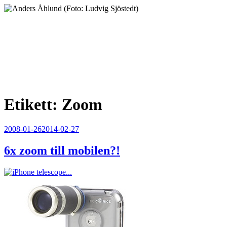
Hoppa
till
innehåll
Anders Åhlund
Digital Marketing Analyst
Etikett:
Zoom
Publicerat
2008-01-26
2014-02-27
6x zoom till mobilen?!