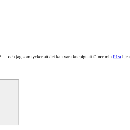
 … och jag som tycker att det kan vara knepigt att få ner min
P1:a
i je
Sök