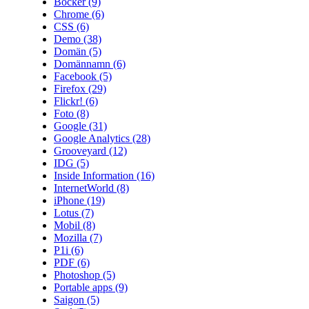
Böcker
(9)
Chrome
(6)
CSS
(6)
Demo
(38)
Domän
(5)
Domännamn
(6)
Facebook
(5)
Firefox
(29)
Flickr!
(6)
Foto
(8)
Google
(31)
Google Analytics
(28)
Grooveyard
(12)
IDG
(5)
Inside Information
(16)
InternetWorld
(8)
iPhone
(19)
Lotus
(7)
Mobil
(8)
Mozilla
(7)
P1i
(6)
PDF
(6)
Photoshop
(5)
Portable apps
(9)
Saigon
(5)