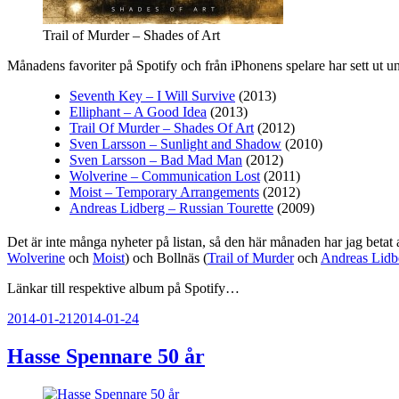
Trail of Murder – Shades of Art
Månadens favoriter på Spotify och från iPhonens spelare har sett ut u
Seventh Key – I Will Survive
(2013)
Elliphant – A Good Idea
(2013)
Trail Of Murder – Shades Of Art
(2012)
Sven Larsson – Sunlight and Shadow
(2010)
Sven Larsson – Bad Mad Man
(2012)
Wolverine – Communication Lost
(2011)
Moist – Temporary Arrangements
(2012)
Andreas Lidberg – Russian Tourette
(2009)
Det är inte många nyheter på listan, så den här månaden har jag betat 
Wolverine
och
Moist
) och Bollnäs (
Trail of Murder
och
Andreas Lidb
Länkar till respektive album på Spotify…
Publicerat
2014-01-21
2014-01-24
Hasse Spennare 50 år