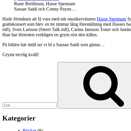
Rune Bertilsson, Hasse Spennare
Sassan Saidi och Conny Payne…
Hade förmånen att få vara med när musikervännen
Hasse Spennare
fy
gratiskonsert som blev en tre timmar lång föreställning med Hasses b
mfl), Sven Larsson (Street Talk mfl), Carina Jansson Toner och Jamina
Han har förresten verkligen en grym röst den killen.
På bilden här intill ser vi bl a Sassan Saidi som gästar…
Grymt trevlig kväll!
Sök
efter:
Kategorier
Böcker
(9)