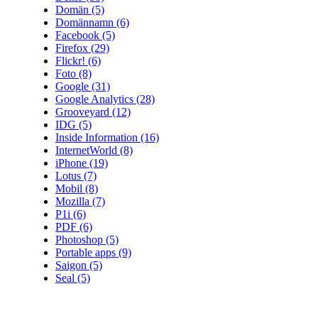
Domän
(5)
Domännamn
(6)
Facebook
(5)
Firefox
(29)
Flickr!
(6)
Foto
(8)
Google
(31)
Google Analytics
(28)
Grooveyard
(12)
IDG
(5)
Inside Information
(16)
InternetWorld
(8)
iPhone
(19)
Lotus
(7)
Mobil
(8)
Mozilla
(7)
P1i
(6)
PDF
(6)
Photoshop
(5)
Portable apps
(9)
Saigon
(5)
Seal
(5)
Skatteverket
(25)
skatteverket.se
(20)
Spotify
(13)