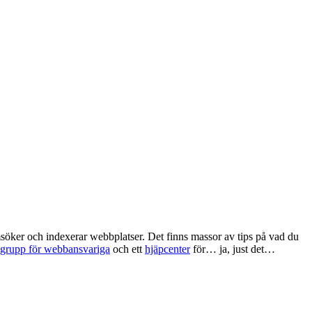
öker och indexerar webbplatser. Det finns massor av tips på vad du
sgrupp för webbansvariga
och ett
hjäpcenter
för… ja, just det…