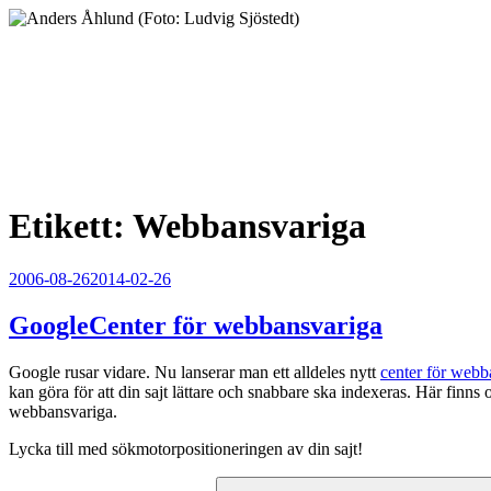
Hoppa
till
innehåll
Anders Åhlund
Digital Marketing Analyst
Etikett:
Webbansvariga
Publicerat
2006-08-26
2014-02-26
GoogleCenter för webbansvariga
Google rusar vidare. Nu lanserar man ett alldeles nytt
center för webb
kan göra för att din sajt lättare och snabbare ska indexeras. Här finns 
webbansvariga.
Lycka till med sökmotorpositioneringen av din sajt!
Sök