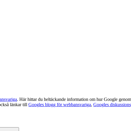
ansvariga
. Här hittar du heltäckande information om hur Google genoms
också länkar till
Googles blogg för webbansvariga
,
Googles diskussion
Sök