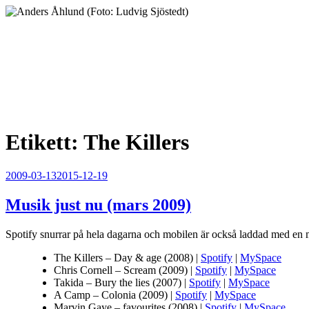
Hoppa
till
innehåll
Anders Åhlund
Digital Marketing Analyst
Etikett:
The Killers
Publicerat
2009-03-13
2015-12-19
Musik just nu (mars 2009)
Spotify snurrar på hela dagarna och mobilen är också laddad med en
The Killers – Day & age (2008) |
Spotify
|
MySpace
Chris Cornell – Scream (2009) |
Spotify
|
MySpace
Takida – Bury the lies (2007) |
Spotify
|
MySpace
A Camp – Colonia (2009) |
Spotify
|
MySpace
Marvin Gaye – favourites (2008) |
Spotify
|
MySpace