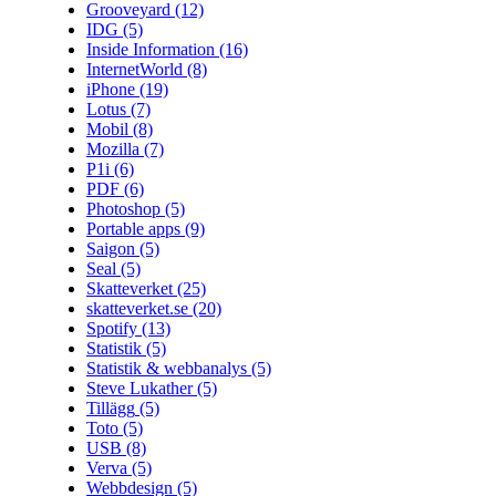
Grooveyard
(12)
IDG
(5)
Inside Information
(16)
InternetWorld
(8)
iPhone
(19)
Lotus
(7)
Mobil
(8)
Mozilla
(7)
P1i
(6)
PDF
(6)
Photoshop
(5)
Portable apps
(9)
Saigon
(5)
Seal
(5)
Skatteverket
(25)
skatteverket.se
(20)
Spotify
(13)
Statistik
(5)
Statistik & webbanalys
(5)
Steve Lukather
(5)
Tillägg
(5)
Toto
(5)
USB
(8)
Verva
(5)
Webbdesign
(5)