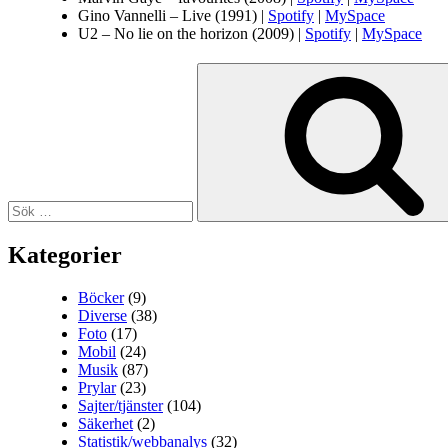
Gino Vannelli – Live (1991) |
Spotify
|
MySpace
U2 – No lie on the horizon (2009) |
Spotify
|
MySpace
Sök
efter:
Kategorier
Böcker
(9)
Diverse
(38)
Foto
(17)
Mobil
(24)
Musik
(87)
Prylar
(23)
Sajter/tjänster
(104)
Säkerhet
(2)
Statistik/webbanalys
(32)