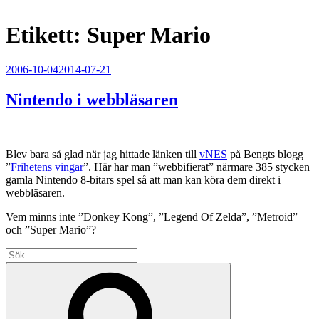
Etikett:
Super Mario
Publicerat
2006-10-04
2014-07-21
Nintendo i webbläsaren
Blev bara så glad när jag hittade länken till
vNES
på Bengts blogg
”
Frihetens vingar
”. Här har man ”webbifierat” närmare 385 stycken
gamla Nintendo 8-bitars spel så att man kan köra dem direkt i
webbläsaren.
Vem minns inte ”Donkey Kong”, ”Legend Of Zelda”, ”Metroid”
och ”Super Mario”?
Sök
efter:
Sök