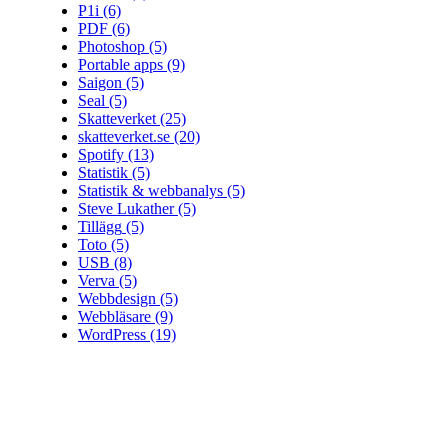
P1i
(6)
PDF
(6)
Photoshop
(5)
Portable apps
(9)
Saigon
(5)
Seal
(5)
Skatteverket
(25)
skatteverket.se
(20)
Spotify
(13)
Statistik
(5)
Statistik & webbanalys
(5)
Steve Lukather
(5)
Tillägg
(5)
Toto
(5)
USB
(8)
Verva
(5)
Webbdesign
(5)
Webbläsare
(9)
WordPress
(19)