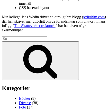
innehåll
CSS
baserad layout
Min kollega Jens Wedin driver en otroligt bra blogg (
jedisthlm.com
)
där han skriver mer utförligt om de förändringar som vi gjort. I hans
inlägg ”
The Skatteverket re-launch
” har han även några
skärmdumpar.
Sök
efter:
Sök
Kategorier
Böcker
(9)
Diverse
(38)
Foto
(17)