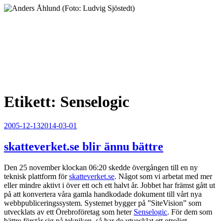
Hoppa
till
innehåll
Anders Åhlund
Digital Marketing Analyst
Etikett:
Senselogic
Publicerat
2005-12-13
2014-03-01
skatteverket.se blir ännu bättre
Den 25 november klockan 06:20 skedde övergången till en ny
teknisk plattform för
skatteverket.se
. Något som vi arbetat med mer
eller mindre aktivt i över ett och ett halvt år. Jobbet har främst gått ut
på att konvertera våra gamla handkodade dokument till vårt nya
webbpubliceringssystem. Systemet bygger på ”SiteVision” som
utvecklats av ett Örebroföretag som heter
Senselogic
. För dem som
bättre förstår sig på tekniken, så har de utvecklat ett otroligt