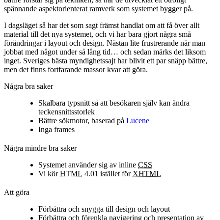
spännande aspektorienterat ramverk som systemet bygger på.
I dagsläget så har det som sagt främst handlat om att få över allt
material till det nya systemet, och vi har bara gjort några små
förändringar i layout och design. Nästan lite frustrerande när man
jobbat med något under så lång tid… och sedan märks det liksom
inget. Sveriges bästa myndighetssajt har blivit ett par snäpp bättre,
men det finns fortfarande massor kvar att göra.
Några bra saker
Skalbara typsnitt så att besökaren själv kan ändra
teckensnittsstorlek
Bättre sökmotor, baserad på
Lucene
Inga frames
Några mindre bra saker
Systemet använder sig av inline
CSS
Vi kör
HTML
4.01 istället för
XHTML
Att göra
Förbättra och snygga till design och layout
Förbättra och förenkla navigering och presentation av