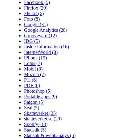
Facebook
(5)
Firefox
(29)
Flickr!
(6)
Foto
(8)
Google
(31)
Google Analytics
(28)
Grooveyard
(12)
IDG
(5)
Inside Information
(16)
InternetWorld
(8)
iPhone
(19)
Lotus
(7)
Mobil
(8)
Mozilla
(7)
P1i
(6)
PDF
(6)
Photoshop
(5)
Portable apps
(9)
Saigon
(5)
Seal
(5)
Skatteverket
(25)
skatteverket.se
(20)
Spotify
(13)
Statistik
(5)
Statistik & webbanalys
(5)