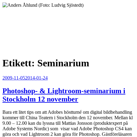
Hoppa
till
innehåll
Anders Åhlund
Digital Marketing Analyst
Etikett:
Seminarium
Publicerat
2009-11-05
2014-01-24
Photoshop- & Lightroom-seminarium i
Stockholm 12 november
Bara ett litet tips om att Adobes höstturné om
digital bildbehandling
kommer till China Teatern i Stockholm den 12 november. Mellan kl
9.00 – 12.00 kan du lyssna till Mattias Jonsson (produktexpert på
Adobe Systems Nordic) som visar vad Adobe Photoshop CS4 kan
göra och vad Lightroom 2 kan göra för Photoshop. Gästföreläsaren