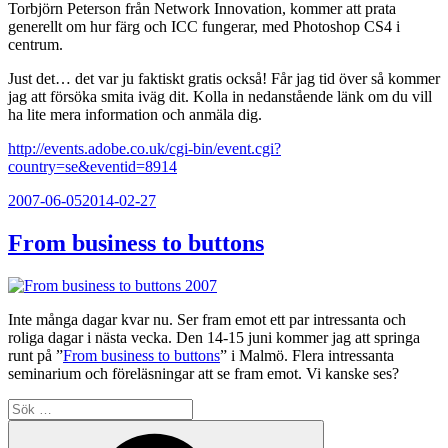
Torbjörn Peterson från Network Innovation, kommer att prata
generellt om hur färg och ICC fungerar, med Photoshop CS4 i
centrum.
Just det… det var ju faktiskt gratis också! Får jag tid över så kommer
jag att försöka smita iväg dit. Kolla in nedanstående länk om du vill
ha lite mera information och anmäla dig.
http://events.adobe.co.uk/cgi-bin/event.cgi?
country=se&eventid=8914
Publicerat
2007-06-05
2014-02-27
From business to buttons
Inte många dagar kvar nu. Ser fram emot ett par intressanta och
roliga dagar i nästa vecka. Den 14-15 juni kommer jag att springa
runt på ”
From business to buttons
” i Malmö. Flera intressanta
seminarium och föreläsningar att se fram emot. Vi kanske ses?
Sök
efter:
Sök