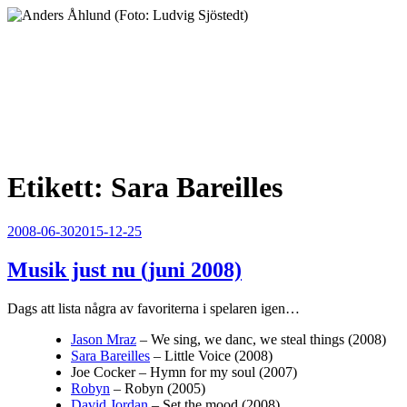
Hoppa
till
innehåll
Anders Åhlund
Digital Marketing Analyst
Etikett:
Sara Bareilles
Publicerat
2008-06-30
2015-12-25
Musik just nu (juni 2008)
Dags att lista några av favoriterna i spelaren igen…
Jason Mraz
– We sing, we danc, we steal things (2008)
Sara Bareilles
– Little Voice (2008)
Joe Cocker – Hymn for my soul (2007)
Robyn
– Robyn (2005)
David Jordan
– Set the mood (2008)