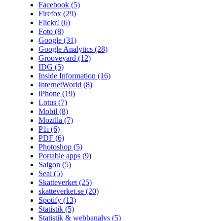
Facebook
(5)
Firefox
(29)
Flickr!
(6)
Foto
(8)
Google
(31)
Google Analytics
(28)
Grooveyard
(12)
IDG
(5)
Inside Information
(16)
InternetWorld
(8)
iPhone
(19)
Lotus
(7)
Mobil
(8)
Mozilla
(7)
P1i
(6)
PDF
(6)
Photoshop
(5)
Portable apps
(9)
Saigon
(5)
Seal
(5)
Skatteverket
(25)
skatteverket.se
(20)
Spotify
(13)
Statistik
(5)
Statistik & webbanalys
(5)