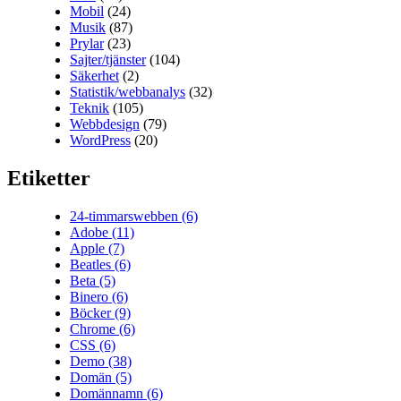
Mobil
(24)
Musik
(87)
Prylar
(23)
Sajter/tjänster
(104)
Säkerhet
(2)
Statistik/webbanalys
(32)
Teknik
(105)
Webbdesign
(79)
WordPress
(20)
Etiketter
24-timmarswebben
(6)
Adobe
(11)
Apple
(7)
Beatles
(6)
Beta
(5)
Binero
(6)
Böcker
(9)
Chrome
(6)
CSS
(6)
Demo
(38)
Domän
(5)
Domännamn
(6)