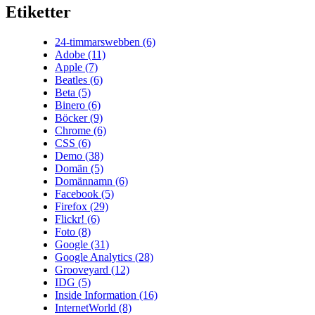
Etiketter
24-timmarswebben
(6)
Adobe
(11)
Apple
(7)
Beatles
(6)
Beta
(5)
Binero
(6)
Böcker
(9)
Chrome
(6)
CSS
(6)
Demo
(38)
Domän
(5)
Domännamn
(6)
Facebook
(5)
Firefox
(29)
Flickr!
(6)
Foto
(8)
Google
(31)
Google Analytics
(28)
Grooveyard
(12)
IDG
(5)
Inside Information
(16)
InternetWorld
(8)