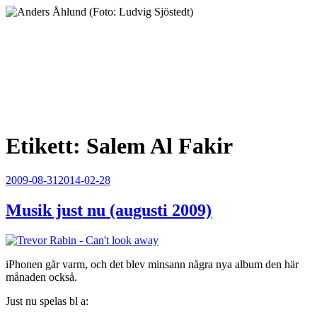
Hoppa
till
innehåll
Anders Åhlund
Digital Marketing Analyst
Etikett:
Salem Al Fakir
Publicerat
2009-08-31
2014-02-28
Musik just nu (augusti 2009)
iPhonen går varm, och det blev minsann några nya album den här
månaden också.
Just nu spelas bl a: