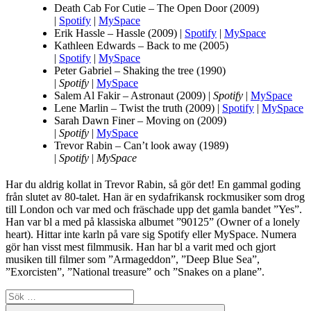
Death Cab For Cutie – The Open Door (2009)
|
Spotify
|
MySpace
Erik Hassle – Hassle (2009) |
Spotify
|
MySpace
Kathleen Edwards – Back to me (2005)
|
Spotify
|
MySpace
Peter Gabriel – Shaking the tree (1990)
|
Spotify
|
MySpace
Salem Al Fakir – Astronaut (2009) |
Spotify
|
MySpace
Lene Marlin – Twist the truth (2009) |
Spotify
|
MySpace
Sarah Dawn Finer – Moving on (2009)
|
Spotify
|
MySpace
Trevor Rabin – Can’t look away (1989)
|
Spotify
|
MySpace
Har du aldrig kollat in Trevor Rabin, så gör det! En gammal goding
från slutet av 80-talet. Han är en sydafrikansk rockmusiker som drog
till London och var med och fräschade upp det gamla bandet ”Yes”.
Han var bl a med på klassiska albumet ”90125” (Owner of a lonely
heart). Hittar inte karln på vare sig Spotify eller MySpace. Numera
gör han visst mest filmmusik. Han har bl a varit med och gjort
musiken till filmer som ”Armageddon”, ”Deep Blue Sea”,
”Exorcisten”, ”National treasure” och ”Snakes on a plane”.
Sök
efter:
Sök