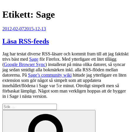
Etikett:
Sage
Publicerat
2012-02-07
2015-12-13
Läsa RSS-feeds
Jag har testat diverse RSS-läsare och kommit fram till att jag faktiskt
trivs bäst med
Sage
för Firefox. Med ytterligare ett litet tillägg
(
Google Browser Sync
) installerat på mina olika datorer, så syncar
jag sedan smidigt alla bokmärken inkl. alla RSS-flöden mellan
datorerna. På
Sage’s community wiki
hittade jag ytterligare en liten
extension som gör något så simpelt som att uppdatera
innehållet/flödena i Sage var 5:e minut. Otroligt simpelt men så
förbaskat lämpligt. Något som man verkligen hoppas att de bygger
in i Sage i nästa version.
Sök
efter:
Sök