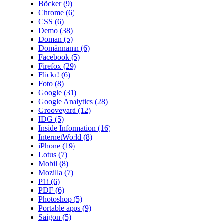
Böcker
(9)
Chrome
(6)
CSS
(6)
Demo
(38)
Domän
(5)
Domännamn
(6)
Facebook
(5)
Firefox
(29)
Flickr!
(6)
Foto
(8)
Google
(31)
Google Analytics
(28)
Grooveyard
(12)
IDG
(5)
Inside Information
(16)
InternetWorld
(8)
iPhone
(19)
Lotus
(7)
Mobil
(8)
Mozilla
(7)
P1i
(6)
PDF
(6)
Photoshop
(5)
Portable apps
(9)
Saigon
(5)