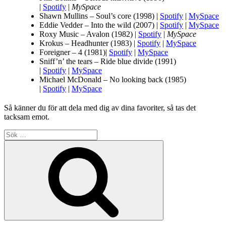
|
Spotify
|
MySpace
Shawn Mullins – Soul’s core (1998) |
Spotify
|
MySpace
Eddie Vedder – Into the wild (2007) |
Spotify
|
MySpace
Roxy Music – Avalon (1982) |
Spotify
|
MySpace
Krokus – Headhunter (1983) |
Spotify
|
MySpace
Foreigner – 4 (1981)|
Spotify
|
MySpace
Sniff’n’ the tears – Ride blue divide (1991)
|
Spotify
|
MySpace
Michael McDonald – No looking back (1985)
|
Spotify
|
MySpace
Så känner du för att dela med dig av dina favoriter, så tas det
tacksam emot.
Sök
efter:
Sök