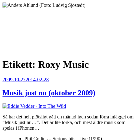
Hoppa
till
innehåll
Anders Åhlund
Digital Marketing Analyst
Etikett:
Roxy Music
Publicerat
2009-10-27
2014-02-28
Musik just nu (oktober 2009)
Så har det helt plötsligt gått en månad igen sedan förra inlägget om
”Musik just nu…”. Det är lite torka, och mest äldre musik som
spelas i iPhonen…
Phil Collins – Serious hits…live (1990)