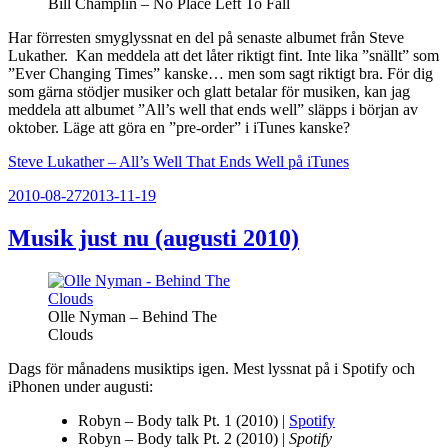
Bill Champlin – No Place Left To Fall
Har förresten smyglyssnat en del på senaste albumet från Steve
Lukather. Kan meddela att det låter riktigt fint. Inte lika ”snällt” som
”Ever Changing Times” kanske… men som sagt riktigt bra. För dig
som gärna stödjer musiker och glatt betalar för musiken, kan jag
meddela att albumet ”All’s well that ends well” släpps i början av
oktober. Läge att göra en ”pre-order” i iTunes kanske?
Steve Lukather – All’s Well That Ends Well på iTunes
Publicerat
2010-08-27
2013-11-19
Musik just nu (augusti 2010)
Olle Nyman – Behind The
Clouds
Dags för månadens musiktips igen. Mest lyssnat på i Spotify och
iPhonen under augusti:
Robyn – Body talk Pt. 1 (2010) |
Spotify
Robyn – Body talk Pt. 2 (2010) |
Spotify