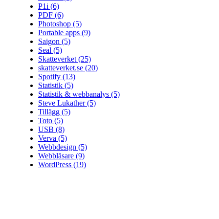
P1i
(6)
PDF
(6)
Photoshop
(5)
Portable apps
(9)
Saigon
(5)
Seal
(5)
Skatteverket
(25)
skatteverket.se
(20)
Spotify
(13)
Statistik
(5)
Statistik & webbanalys
(5)
Steve Lukather
(5)
Tillägg
(5)
Toto
(5)
USB
(8)
Verva
(5)
Webbdesign
(5)
Webbläsare
(9)
WordPress
(19)