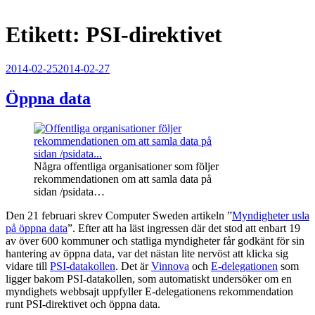
Etikett:
PSI-direktivet
Publicerat
2014-02-25
2014-02-27
Öppna data
Några offentliga organisationer som följer
rekommendationen om att samla data på
sidan /psidata…
Den 21 februari skrev Computer Sweden artikeln ”
Myndigheter usla
på öppna data
”. Efter att ha läst ingressen där det stod att enbart 19
av över 600 kommuner och statliga myndigheter får godkänt för sin
hantering av öppna data, var det nästan lite nervöst att klicka sig
vidare till
PSI-datakollen
. Det är
Vinnova
och
E-delegationen
som
ligger bakom PSI-datakollen, som automatiskt undersöker om en
myndighets webbsajt uppfyller E-delegationens rekommendation
runt PSI-direktivet och öppna data.