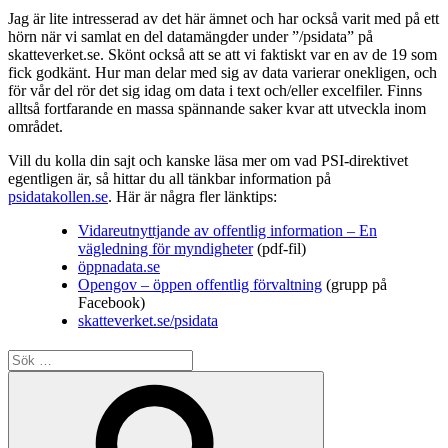
Jag är lite intresserad av det här ämnet och har också varit med på ett
hörn när vi samlat en del datamängder under ”/psidata” på
skatteverket.se. Skönt också att se att vi faktiskt var en av de 19 som
fick godkänt. Hur man delar med sig av data varierar onekligen, och
för vår del rör det sig idag om data i text och/eller excelfiler. Finns
alltså fortfarande en massa spännande saker kvar att utveckla inom
området.
Vill du kolla din sajt och kanske läsa mer om vad PSI-direktivet
egentligen är, så hittar du all tänkbar information på
psidatakollen.se
. Här är några fler länktips:
Vidareutnyttjande av offentlig information – En
vägledning för myndigheter
(pdf-fil)
öppnadata.se
Opengov – öppen offentlig förvaltning
(grupp på
Facebook)
skatteverket.se/psidata
Sök
efter:
Sök