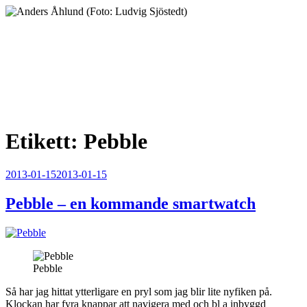
Hoppa
till
innehåll
Anders Åhlund
Digital Marketing Analyst
Etikett:
Pebble
Publicerat
2013-01-15
2013-01-15
Pebble – en kommande smartwatch
Pebble
Så har jag hittat ytterligare en pryl som jag blir lite nyfiken på.
Klockan har fyra knappar att navigera med och bl a inbyggd