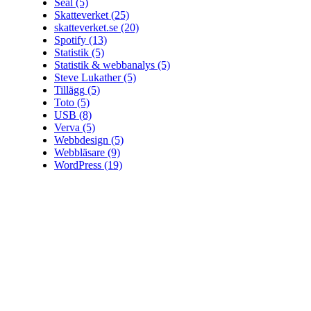
Seal
(5)
Skatteverket
(25)
skatteverket.se
(20)
Spotify
(13)
Statistik
(5)
Statistik & webbanalys
(5)
Steve Lukather
(5)
Tillägg
(5)
Toto
(5)
USB
(8)
Verva
(5)
Webbdesign
(5)
Webbläsare
(9)
WordPress
(19)