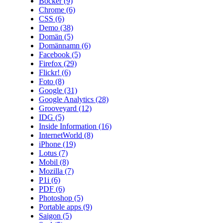
Böcker
(9)
Chrome
(6)
CSS
(6)
Demo
(38)
Domän
(5)
Domännamn
(6)
Facebook
(5)
Firefox
(29)
Flickr!
(6)
Foto
(8)
Google
(31)
Google Analytics
(28)
Grooveyard
(12)
IDG
(5)
Inside Information
(16)
InternetWorld
(8)
iPhone
(19)
Lotus
(7)
Mobil
(8)
Mozilla
(7)
P1i
(6)
PDF
(6)
Photoshop
(5)
Portable apps
(9)
Saigon
(5)