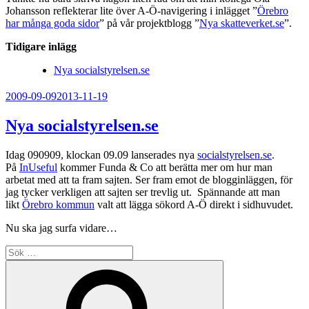
Johansson reflekterar lite över A-Ö-navigering i inlägget ”
Örebro
har många goda sidor
” på vår projektblogg ”
Nya skatteverket.se
”.
Tidigare inlägg
Nya socialstyrelsen.se
Publicerat
2009-09-09
2013-11-19
Nya socialstyrelsen.se
Idag 090909, klockan 09.09 lanserades nya
socialstyrelsen.se
.
På
InUseful
kommer Funda & Co att berätta mer om hur man
arbetat med att ta fram sajten. Ser fram emot de blogginläggen, för
jag tycker verkligen att sajten ser trevlig ut. Spännande att man
likt
Örebro kommun
valt att lägga sökord A-Ö direkt i sidhuvudet.
Nu ska jag surfa vidare…
Sök
efter:
Sök