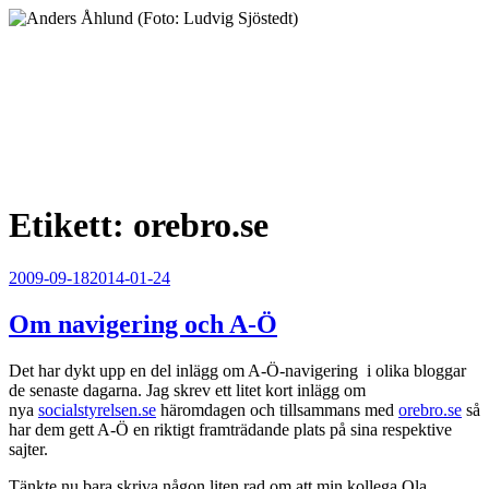
Hoppa
till
innehåll
Anders Åhlund
Digital Marketing Analyst
Etikett:
orebro.se
Publicerat
2009-09-18
2014-01-24
Om navigering och A-Ö
Det har dykt upp en del inlägg om A-Ö-navigering i olika bloggar
de senaste dagarna. Jag skrev ett litet kort inlägg om
nya
socialstyrelsen.se
häromdagen och tillsammans med
orebro.se
så
har dem gett A-Ö en riktigt framträdande plats på sina respektive
sajter.
Tänkte nu bara skriva någon liten rad om att min kollega Ola