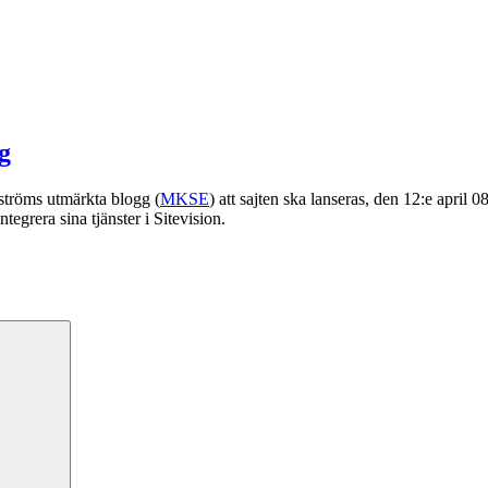
g
ströms utmärkta blogg (
MKSE
) att sajten ska lanseras, den 12:e april 0
egrera sina tjänster i Sitevision.
Sök