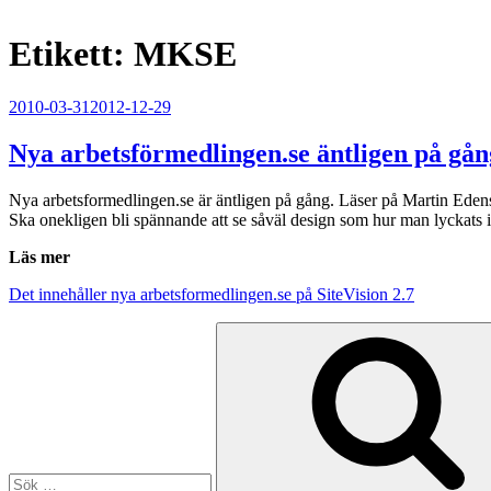
Etikett:
MKSE
Publicerat
2010-03-31
2012-12-29
Nya arbetsförmedlingen.se äntligen på gån
Nya arbetsformedlingen.se är äntligen på gång. Läser på Martin Eden
Ska onekligen bli spännande att se såväl design som hur man lyckats int
Läs mer
Det innehåller nya arbetsformedlingen.se på SiteVision 2.7
Sök
efter: