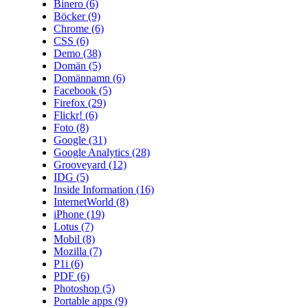
Binero
(6)
Böcker
(9)
Chrome
(6)
CSS
(6)
Demo
(38)
Domän
(5)
Domännamn
(6)
Facebook
(5)
Firefox
(29)
Flickr!
(6)
Foto
(8)
Google
(31)
Google Analytics
(28)
Grooveyard
(12)
IDG
(5)
Inside Information
(16)
InternetWorld
(8)
iPhone
(19)
Lotus
(7)
Mobil
(8)
Mozilla
(7)
P1i
(6)
PDF
(6)
Photoshop
(5)
Portable apps
(9)