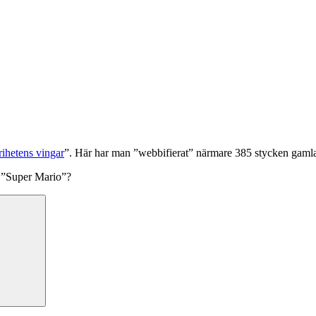
rihetens vingar
”. Här har man ”webbifierat” närmare 385 stycken gamla 
 ”Super Mario”?
Sök