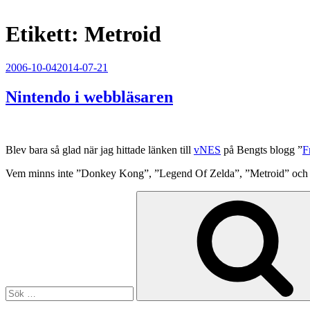
Etikett:
Metroid
Publicerat
2006-10-04
2014-07-21
Nintendo i webbläsaren
Blev bara så glad när jag hittade länken till
vNES
på Bengts blogg ”
F
Vem minns inte ”Donkey Kong”, ”Legend Of Zelda”, ”Metroid” och
Sök
efter: