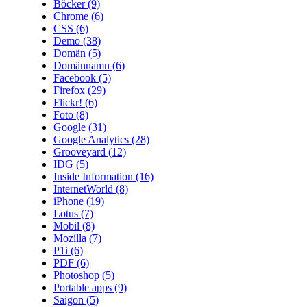
Böcker
(9)
Chrome
(6)
CSS
(6)
Demo
(38)
Domän
(5)
Domännamn
(6)
Facebook
(5)
Firefox
(29)
Flickr!
(6)
Foto
(8)
Google
(31)
Google Analytics
(28)
Grooveyard
(12)
IDG
(5)
Inside Information
(16)
InternetWorld
(8)
iPhone
(19)
Lotus
(7)
Mobil
(8)
Mozilla
(7)
P1i
(6)
PDF
(6)
Photoshop
(5)
Portable apps
(9)
Saigon
(5)