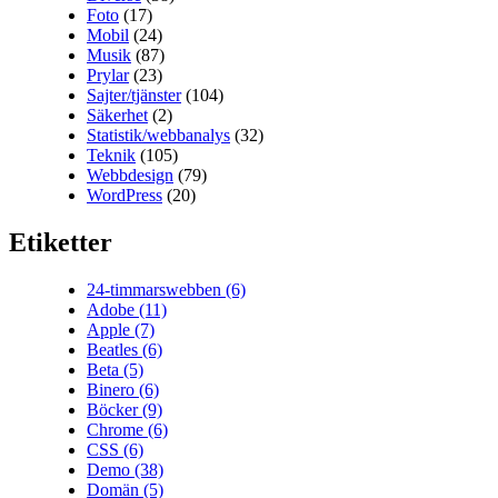
Foto
(17)
Mobil
(24)
Musik
(87)
Prylar
(23)
Sajter/tjänster
(104)
Säkerhet
(2)
Statistik/webbanalys
(32)
Teknik
(105)
Webbdesign
(79)
WordPress
(20)
Etiketter
24-timmarswebben
(6)
Adobe
(11)
Apple
(7)
Beatles
(6)
Beta
(5)
Binero
(6)
Böcker
(9)
Chrome
(6)
CSS
(6)
Demo
(38)
Domän
(5)