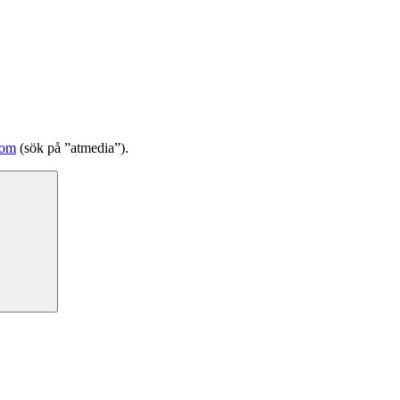
com
(sök på ”atmedia”).
Sök