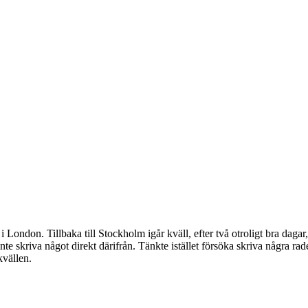
i London. Tillbaka till Stockholm igår kväll, efter två otroligt bra daga
e skriva något direkt därifrån. Tänkte istället försöka skriva några rad
kvällen.