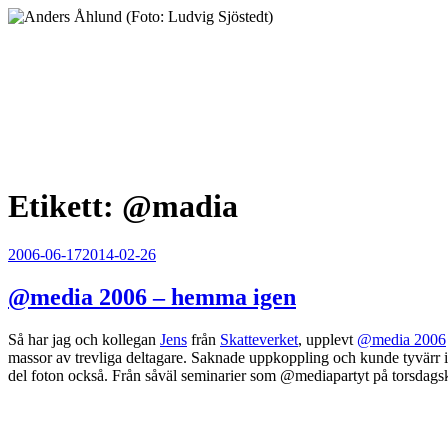
Hoppa
till
innehåll
Anders Åhlund
Digital Marketing Analyst
Etikett:
@madia
Publicerat
2006-06-17
2014-02-26
@media 2006 – hemma igen
Så har jag och kollegan
Jens
från
Skatteverket
, upplevt
@media 2006
massor av trevliga deltagare. Saknade uppkoppling och kunde tyvärr int
del foton också. Från såväl seminarier som @mediapartyt på torsdags