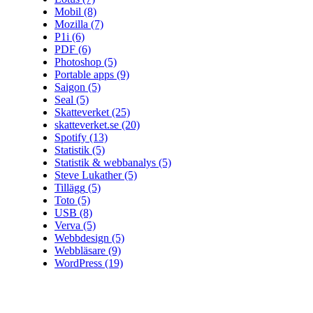
Mobil
(8)
Mozilla
(7)
P1i
(6)
PDF
(6)
Photoshop
(5)
Portable apps
(9)
Saigon
(5)
Seal
(5)
Skatteverket
(25)
skatteverket.se
(20)
Spotify
(13)
Statistik
(5)
Statistik & webbanalys
(5)
Steve Lukather
(5)
Tillägg
(5)
Toto
(5)
USB
(8)
Verva
(5)
Webbdesign
(5)
Webbläsare
(9)
WordPress
(19)