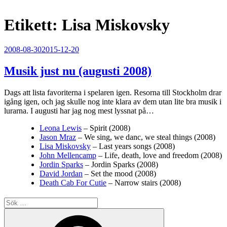
Etikett:
Lisa Miskovsky
Publicerat
2008-08-30
2015-12-20
Musik just nu (augusti 2008)
Dags att lista favoriterna i spelaren igen. Resorna till Stockholm drar
igång igen, och jag skulle nog inte klara av dem utan lite bra musik i
lurarna. I augusti har jag nog mest lyssnat på…
Leona Lewis
– Spirit (2008)
Jason Mraz
– We sing, we danc, we steal things (2008)
Lisa Miskovsky
– Last years songs (2008)
John Mellencamp
– Life, death, love and freedom (2008)
Jordin Sparks
– Jordin Sparks (2008)
David Jordan
– Set the mood (2008)
Death Cab For Cutie
– Narrow stairs (2008)
Sök
efter:
Sök