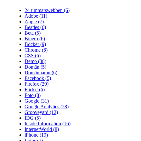
24-timmarswebben
(6)
Adobe
(11)
Apple
(7)
Beatles
(6)
Beta
(5)
Binero
(6)
Böcker
(9)
Chrome
(6)
CSS
(6)
Demo
(38)
Domän
(5)
Domännamn
(6)
Facebook
(5)
Firefox
(29)
Flickr!
(6)
Foto
(8)
Google
(31)
Google Analytics
(28)
Grooveyard
(12)
IDG
(5)
Inside Information
(16)
InternetWorld
(8)
iPhone
(19)
Lotus
(7)