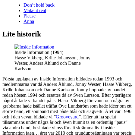
Don’t hold back
Make it real
Please
Anna
Lite historik
Inside Information (1994)
Hasse Vikberg, Krille Johansson, Jonny
Wester, Anders Åhlund och Danne
Karlsson
Första upplagan av Inside Information bildades redan 1993 och
medlemmarna var då Anders Åhlund, Jonny Wester, Hasse Vikberg,
Krille Johansson och Danne Karlsson. Jonny hoppade av bandet
redan hösten 1994 och ersattes då av Sven Larsson. Efter ytterligare
något år lade vi bandet på is. Hasse Vikberg försvann och några av
grabbarna hade istället träffat Ove Lundström som hade idéer om ett
större band, ett soulband med både blås och slagverk. Året var 1996
och i den vevan bildade vi ”
Grooveyard
”. Efter att ha spelat
tillsammans under några år och även hunnit ta en ordentlig ”paus”
via andra band, beslutade vi oss för att skrämma liv i Inside
Information igen… året var 2010 och grunduppsättningen var precis