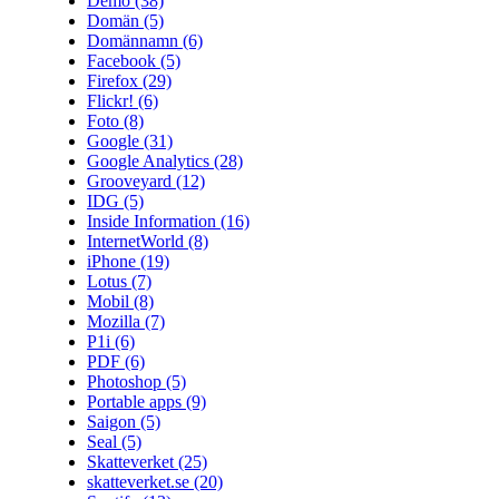
Demo
(38)
Domän
(5)
Domännamn
(6)
Facebook
(5)
Firefox
(29)
Flickr!
(6)
Foto
(8)
Google
(31)
Google Analytics
(28)
Grooveyard
(12)
IDG
(5)
Inside Information
(16)
InternetWorld
(8)
iPhone
(19)
Lotus
(7)
Mobil
(8)
Mozilla
(7)
P1i
(6)
PDF
(6)
Photoshop
(5)
Portable apps
(9)
Saigon
(5)
Seal
(5)
Skatteverket
(25)
skatteverket.se
(20)