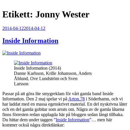
Etikett:
Jonny Wester
Publicerat
2014-04-12
2014-04-12
Inside Information
Inside Information (2014)
Danne Karlsson, Krille Johansson, Anders
Åhlund, Ove Lundström och Sven
Larsson
Passar på att göra lite smygreklam för vårt gamla band Inside
Information. Den 2 maj spelar vi på
Arton.78
i Söderhamn, och vi
har laddat med en massa egenskrivet material. En del nyskrivna låter
och en del gamla gobitar som arrats om. Några av de gamla låtarna
finns förresten redan upplagda här på bloggen sedan långt tillbaka.
Du hittar dem under taggen ”
Inside Information
”… men här
kommer också några direktlänkar: