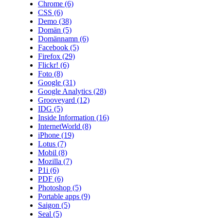
Chrome
(6)
CSS
(6)
Demo
(38)
Domän
(5)
Domännamn
(6)
Facebook
(5)
Firefox
(29)
Flickr!
(6)
Foto
(8)
Google
(31)
Google Analytics
(28)
Grooveyard
(12)
IDG
(5)
Inside Information
(16)
InternetWorld
(8)
iPhone
(19)
Lotus
(7)
Mobil
(8)
Mozilla
(7)
P1i
(6)
PDF
(6)
Photoshop
(5)
Portable apps
(9)
Saigon
(5)
Seal
(5)