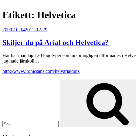
Etikett:
Helvetica
Publicerat
2009-10-14
2012-12-29
Skiljer du på Arial och Helvetica?
Här har man tagit 20 logotyper som ursprungligen utformades i Helveti
jag hade järnkoll…
http://www.ironicsans.com/helvarialquiz
Sök
efter: