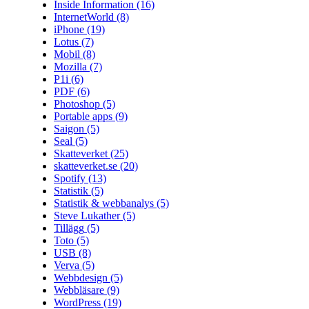
Inside Information
(16)
InternetWorld
(8)
iPhone
(19)
Lotus
(7)
Mobil
(8)
Mozilla
(7)
P1i
(6)
PDF
(6)
Photoshop
(5)
Portable apps
(9)
Saigon
(5)
Seal
(5)
Skatteverket
(25)
skatteverket.se
(20)
Spotify
(13)
Statistik
(5)
Statistik & webbanalys
(5)
Steve Lukather
(5)
Tillägg
(5)
Toto
(5)
USB
(8)
Verva
(5)
Webbdesign
(5)
Webbläsare
(9)
WordPress
(19)