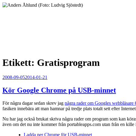
Hoppa
till
innehåll
Anders Åhlund
Digital Marketing Analyst
Etikett:
Gratisprogram
Publicerat
2008-09-05
2014-01-21
Kör Google Chrome på USB-minnet
För några dagar sedan skrev jag
några rader om Googles webbläsare
fasiken innebära att man hamnar på tredje plats totalt sett efter Inte
Nu har jag också brukat skriva några rader om program som kan köra
även om det nu inte kommer från portableapps.com utan från en kille 
Ladda ner Chrome för USB-minnet