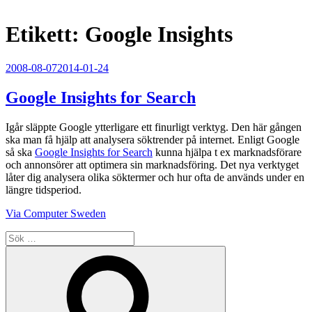
Etikett:
Google Insights
Publicerat
2008-08-07
2014-01-24
Google Insights for Search
Igår släppte Google ytterligare ett finurligt verktyg. Den här gången
ska man få hjälp att analysera söktrender på internet. Enligt Google
så ska
Google Insights for Search
kunna hjälpa t ex marknadsförare
och annonsörer att optimera sin marknadsföring. Det nya verktyget
låter dig analysera olika söktermer och hur ofta de används under en
längre tidsperiod.
Via Computer Sweden
Sök
efter:
Sök