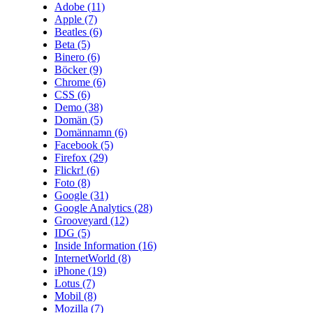
Adobe
(11)
Apple
(7)
Beatles
(6)
Beta
(5)
Binero
(6)
Böcker
(9)
Chrome
(6)
CSS
(6)
Demo
(38)
Domän
(5)
Domännamn
(6)
Facebook
(5)
Firefox
(29)
Flickr!
(6)
Foto
(8)
Google
(31)
Google Analytics
(28)
Grooveyard
(12)
IDG
(5)
Inside Information
(16)
InternetWorld
(8)
iPhone
(19)
Lotus
(7)
Mobil
(8)
Mozilla
(7)