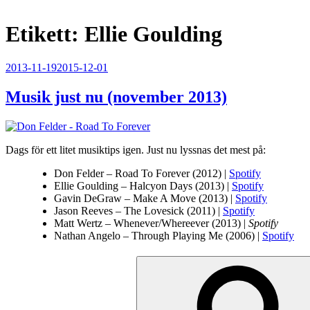
Etikett:
Ellie Goulding
Publicerat
2013-11-19
2015-12-01
Musik just nu (november 2013)
Dags för ett litet musiktips igen. Just nu lyssnas det mest på:
Don Felder – Road To Forever (2012) |
Spotify
Ellie Goulding – Halcyon Days (2013) |
Spotify
Gavin DeGraw – Make A Move (2013) |
Spotify
Jason Reeves – The Lovesick (2011) |
Spotify
Matt Wertz – Whenever/Whereever (2013) |
Spotify
Nathan Angelo – Through Playing Me (2006) |
Spotify
Sök
efter: