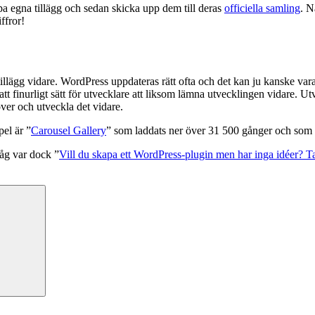
apa egna tillägg och sedan skicka upp dem till deras
officiella samling
. N
ffror!
 tillägg vidare. WordPress uppdateras rätt ofta och det kan ju kanske var
att finurligt sätt för utvecklare att liksom lämna utvecklingen vidare. Utv
 över och utveckla det vidare.
pel är ”
Carousel Gallery
” som laddats ner över 31 500 gånger och som oc
såg var dock ”
Vill du skapa ett WordPress-plugin men har inga idéer? Ta
Sök