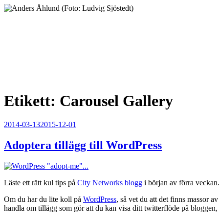
Hoppa
till
innehåll
Anders Åhlund
Digital Marketing Analyst
Etikett:
Carousel Gallery
Publicerat
2014-03-13
2015-12-01
Adoptera tillägg till WordPress
Läste ett rätt kul tips på
City Networks blogg
i början av förra veckan
Om du har du lite koll på
WordPress
, så vet du att det finns massor a
handla om tillägg som gör att du kan visa ditt twitterflöde på bloggen, 