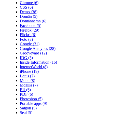
Chrome
(6)
CSS
(6)
Demo
(38)
Domän
(5)
Domännamn
(6)
Facebook
(5)
Firefox
(29)
Flickr!
(6)
Foto
(8)
Google
(31)
Google Analytics
(28)
Grooveyard
(12)
IDG
(5)
Inside Information
(16)
InternetWorld
(8)
iPhone
(19)
Lotus
(7)
Mobil
(8)
Mozilla
(7)
P1i
(6)
PDF
(6)
Photoshop
(5)
Portable apps
(9)
Saigon
(5)
Seal
(5)