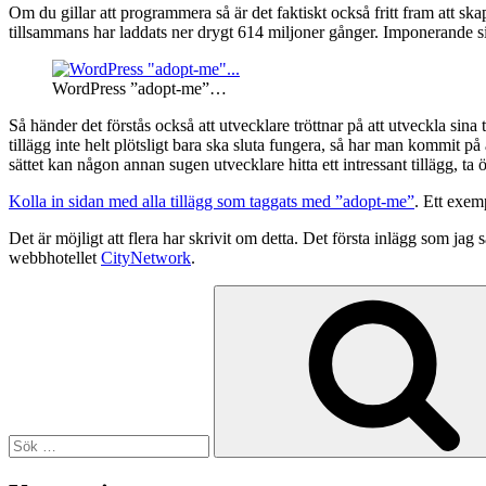
Om du gillar att programmera så är det faktiskt också fritt fram att sk
tillsammans har laddats ner drygt 614 miljoner gånger. Imponerande si
WordPress ”adopt-me”…
Så händer det förstås också att utvecklare tröttnar på att utveckla sina
tillägg inte helt plötsligt bara ska sluta fungera, så har man kommit på 
sättet kan någon annan sugen utvecklare hitta ett intressant tillägg, ta
Kolla in sidan med alla tillägg som taggats med ”adopt-me”
. Ett exem
Det är möjligt att flera har skrivit om detta. Det första inlägg som jag 
webbhotellet
CityNetwork
.
Sök
efter: