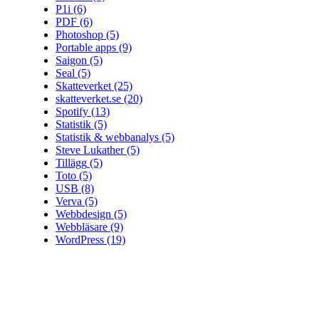
P1i
(6)
PDF
(6)
Photoshop
(5)
Portable apps
(9)
Saigon
(5)
Seal
(5)
Skatteverket
(25)
skatteverket.se
(20)
Spotify
(13)
Statistik
(5)
Statistik & webbanalys
(5)
Steve Lukather
(5)
Tillägg
(5)
Toto
(5)
USB
(8)
Verva
(5)
Webbdesign
(5)
Webbläsare
(9)
WordPress
(19)