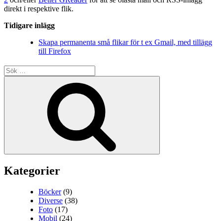
direkt i respektive flik.
Tidigare inlägg
Skapa permanenta små flikar för t ex Gmail, med tillägg
till Firefox
Sök
efter:
Sök
Kategorier
Böcker
(9)
Diverse
(38)
Foto
(17)
Mobil
(24)