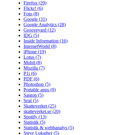
Firefox
(29)
Flickr!
(6)
Foto
(8)
Google
(31)
Google Analytics
(28)
Grooveyard
(12)
IDG
(5)
Inside Information
(16)
InternetWorld
(8)
iPhone
(19)
Lotus
(7)
Mobil
(8)
Mozilla
(7)
P1i
(6)
PDF
(6)
Photoshop
(5)
Portable apps
(9)
Saigon
(5)
Seal
(5)
Skatteverket
(25)
skatteverket.se
(20)
Spotify
(13)
Statistik
(5)
Statistik & webbanalys
(5)
Steve Lukather
(5)