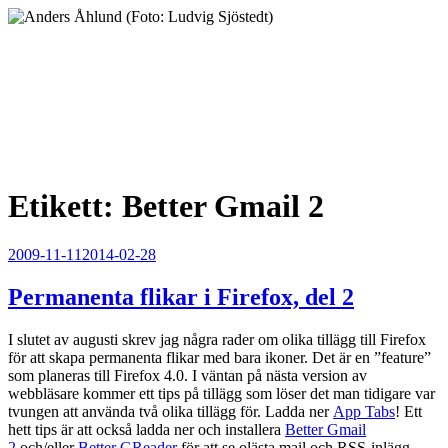
Hoppa
till
innehåll
Anders Åhlund
Digital Marketing Analyst
Etikett:
Better Gmail 2
Publicerat
2009-11-11
2014-02-28
Permanenta flikar i Firefox, del 2
I slutet av augusti skrev jag några rader om olika tillägg till Firefox
för att skapa permanenta flikar med bara ikoner. Det är en ”feature”
som planeras till Firefox 4.0. I väntan på nästa version av
webbläsare kommer ett tips på tillägg som löser det man tidigare var
tvungen att använda två olika tillägg för. Ladda ner
App Tabs
! Ett
hett tips är att också ladda ner och installera
Better Gmail
2
och/eller
Better GReader
för att se olästa mail och RSS-inlägg