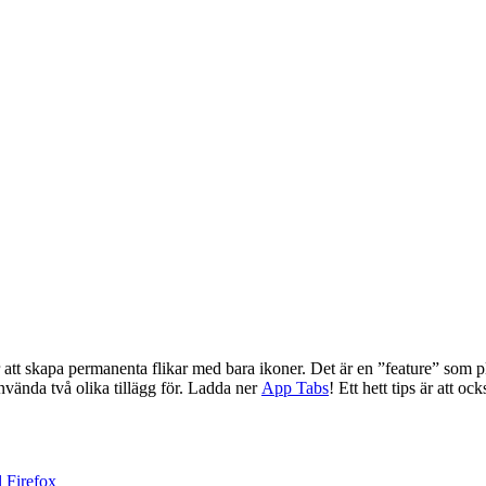
för att skapa permanenta flikar med bara ikoner. Det är en ”feature” som p
nvända två olika tillägg för. Ladda ner
App Tabs
! Ett hett tips är att o
l Firefox