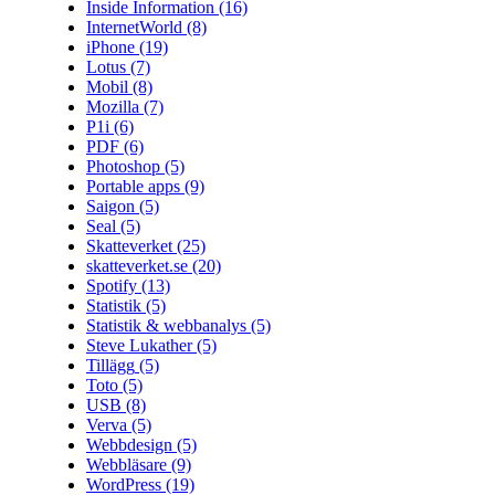
Inside Information
(16)
InternetWorld
(8)
iPhone
(19)
Lotus
(7)
Mobil
(8)
Mozilla
(7)
P1i
(6)
PDF
(6)
Photoshop
(5)
Portable apps
(9)
Saigon
(5)
Seal
(5)
Skatteverket
(25)
skatteverket.se
(20)
Spotify
(13)
Statistik
(5)
Statistik & webbanalys
(5)
Steve Lukather
(5)
Tillägg
(5)
Toto
(5)
USB
(8)
Verva
(5)
Webbdesign
(5)
Webbläsare
(9)
WordPress
(19)