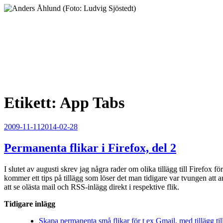
Hoppa
till
innehåll
Anders Åhlund
Digital Marketing Analyst
Etikett:
App Tabs
Publicerat
2009-11-11
2014-02-28
Permanenta flikar i Firefox, del 2
I slutet av augusti skrev jag några rader om olika tillägg till Firefox 
kommer ett tips på tillägg som löser det man tidigare var tvungen att a
att se olästa mail och RSS-inlägg direkt i respektive flik.
Tidigare inlägg
Skapa permanenta små flikar för t ex Gmail, med tillägg til