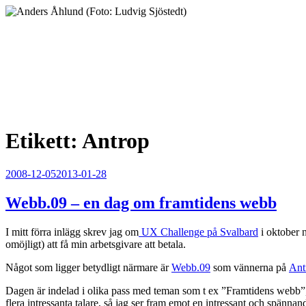
Hoppa
till
innehåll
Anders Åhlund
Digital Marketing Analyst
Etikett:
Antrop
Publicerat
2008-12-05
2013-01-28
Webb.09 – en dag om framtidens webb
I mitt förra inlägg skrev jag om
UX Challenge på Svalbard
i oktober n
omöjligt) att få min arbetsgivare att betala.
Något som ligger betydligt närmare är
Webb.09
som vännerna på
Ant
Dagen är indelad i olika pass med teman som t ex ”Framtidens webb”, 
flera intressanta talare, så jag ser fram emot en intressant och spännan