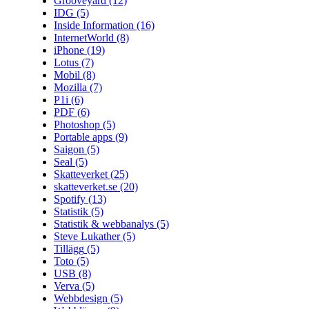
Grooveyard
(12)
IDG
(5)
Inside Information
(16)
InternetWorld
(8)
iPhone
(19)
Lotus
(7)
Mobil
(8)
Mozilla
(7)
P1i
(6)
PDF
(6)
Photoshop
(5)
Portable apps
(9)
Saigon
(5)
Seal
(5)
Skatteverket
(25)
skatteverket.se
(20)
Spotify
(13)
Statistik
(5)
Statistik & webbanalys
(5)
Steve Lukather
(5)
Tillägg
(5)
Toto
(5)
USB
(8)
Verva
(5)
Webbdesign
(5)