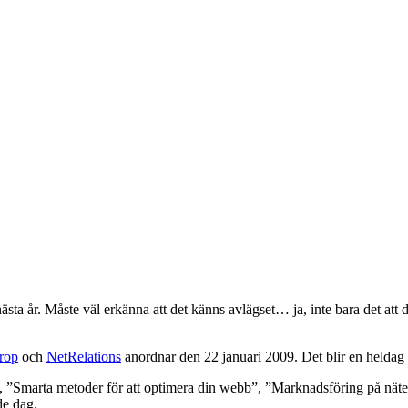
ästa år. Måste väl erkänna att det känns avlägset… ja, inte bara det att de
rop
och
NetRelations
anordnar den 22 januari 2009. Det blir en helda
”Smarta metoder för att optimera din webb”, ”Marknadsföring på nätet”
de dag.