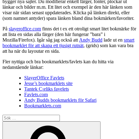
bygger nya sajter. Du modifierar enkelt färger, fonter, plockar ut
länkar och bilder m.m. Ett litet och exempel är den här länken som
visar när sidan
senast uppdaterades
. Klicka på länken direkt, eller
(som namnet antyder) spara länken bland dina bokmärken/favoriter.
På
slayeroffice.com
finns det t ex ett otroligt smart litet bokmärke för
att
lista en sidas alla färger
(den här fungerar ”bara” i
Mozilla/Firefox). Igår såg jag också att
Andy Budd
lade ut en
smart
bookmarklet för att skapa ett tjusigt rutnät
, (grids) som kan vara bra
att ha när du layoutar en sida.
Fler nyttiga och bra bookmarklets/favlets kan du hitta via
nedanstående länkar:
SlayerOffice Favlets
Jesse’s bookmarklets site
Tantek C¡eliks favelets
Favlets.com
Andy Budds bookmarklets för Safari
Bookmarklets.com
Sök
efter:
Sök