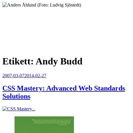
Hoppa
till
innehåll
Anders Åhlund
Digital Marketing Analyst
Etikett:
Andy Budd
Publicerat
2007-03-07
2014-02-27
CSS Mastery: Advanced Web Standards
Solutions