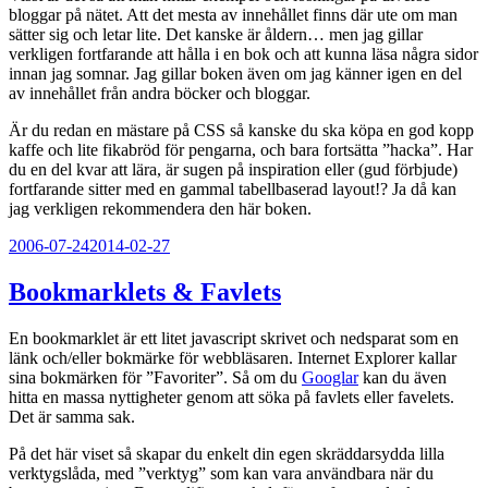
bloggar på nätet. Att det mesta av innehållet finns där ute om man
sätter sig och letar lite. Det kanske är åldern… men jag gillar
verkligen fortfarande att hålla i en bok och att kunna läsa några sidor
innan jag somnar. Jag gillar boken även om jag känner igen en del
av innehållet från andra böcker och bloggar.
Är du redan en mästare på CSS så kanske du ska köpa en god kopp
kaffe och lite fikabröd för pengarna, och bara fortsätta ”hacka”. Har
du en del kvar att lära, är sugen på inspiration eller (gud förbjude)
fortfarande sitter med en gammal tabellbaserad layout!? Ja då kan
jag verkligen rekommendera den här boken.
Publicerat
2006-07-24
2014-02-27
Bookmarklets & Favlets
En bookmarklet är ett litet javascript skrivet och nedsparat som en
länk och/eller bokmärke för webbläsaren. Internet Explorer kallar
sina bokmärken för ”Favoriter”. Så om du
Googlar
kan du även
hitta en massa nyttigheter genom att söka på favlets eller favelets.
Det är samma sak.
På det här viset så skapar du enkelt din egen skräddarsydda lilla
verktygslåda, med ”verktyg” som kan vara användbara när du