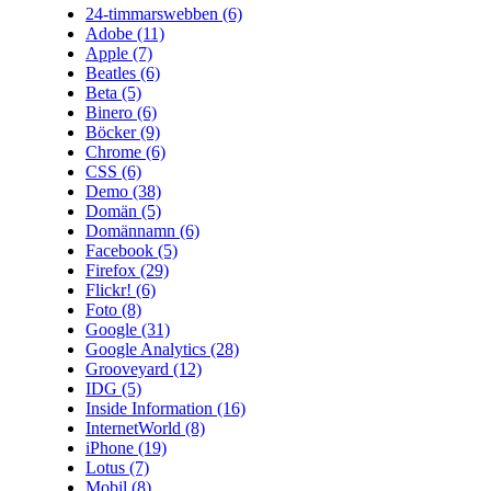
24-timmarswebben
(6)
Adobe
(11)
Apple
(7)
Beatles
(6)
Beta
(5)
Binero
(6)
Böcker
(9)
Chrome
(6)
CSS
(6)
Demo
(38)
Domän
(5)
Domännamn
(6)
Facebook
(5)
Firefox
(29)
Flickr!
(6)
Foto
(8)
Google
(31)
Google Analytics
(28)
Grooveyard
(12)
IDG
(5)
Inside Information
(16)
InternetWorld
(8)
iPhone
(19)
Lotus
(7)
Mobil
(8)