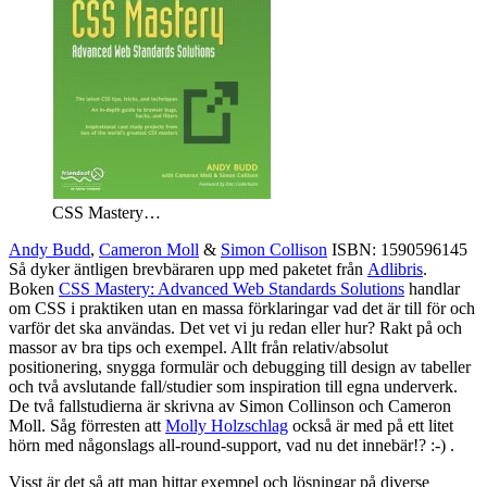
CSS Mastery…
Andy Budd
,
Cameron Moll
&
Simon Collison
ISBN: 1590596145
Så dyker äntligen brevbäraren upp med paketet från
Adlibris
.
Boken
CSS Mastery: Advanced Web Standards Solutions
handlar
om CSS i praktiken utan en massa förklaringar vad det är till för och
varför det ska användas. Det vet vi ju redan eller hur? Rakt på och
massor av bra tips och exempel. Allt från relativ/absolut
positionering, snygga formulär och debugging till design av tabeller
och två avslutande fall/studier som inspiration till egna underverk.
De två fallstudierna är skrivna av Simon Collinson och Cameron
Moll. Såg förresten att
Molly
Holzschlag
också är med på ett litet
hörn med någonslags all-round-support, vad nu det innebär!? :-) .
Visst är det så att man hittar exempel och lösningar på diverse