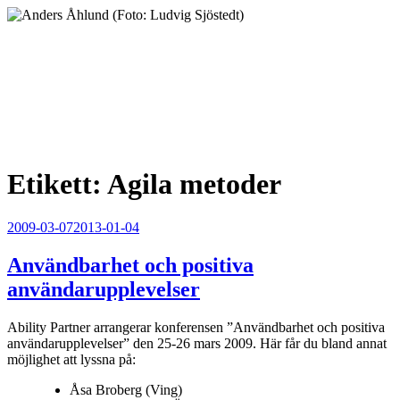
Hoppa
till
innehåll
Anders Åhlund
Digital Marketing Analyst
Etikett:
Agila metoder
Publicerat
2009-03-07
2013-01-04
Användbarhet och positiva
användarupplevelser
Ability Partner arrangerar konferensen ”Användbarhet och positiva
användarupplevelser” den 25-26 mars 2009. Här får du bland annat
möjlighet att lyssna på:
Åsa Broberg (Ving)