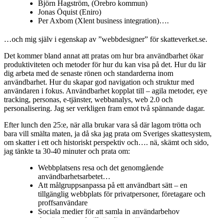
Björn Hagström, (Örebro kommun)
Jonas Öquist (Eniro)
Per Axbom (Xlent business integration)….
…och mig själv i egenskap av ”webbdesigner” för skatteverket.se.
Det kommer bland annat att pratas om hur bra användbarhet ökar
produktiviteten och metoder för hur du kan visa på det. Hur du lär
dig arbeta med de senaste rönen och standarderna inom
användbarhet. Hur du skapar god navigation och struktur med
användaren i fokus. Användbarhet kopplat till – agila metoder, eye
tracking, personas, e-tjänster, webbanalys, web 2.0 och
personalisering. Jag ser verkligen fram emot två spännande dagar.
Efter lunch den 25:e, när alla brukar vara så där lagom trötta och
bara vill smälta maten, ja då ska jag prata om Sveriges skattesystem,
om skatter i ett och historiskt perspektiv och…. nä, skämt och sido,
jag tänkte ta 30-40 minuter och prata om:
Webbplatsens resa och det genomgående
användbarhetsarbetet…
Att målgruppsanpassa på ett användbart sätt – en
tillgänglig webbplats för privatpersoner, företagare och
proffsanvändare
Sociala medier för att samla in användarbehov