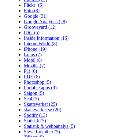
Flickr!
(6)
Foto
(8)
Google
(31)
Google Analytics
(28)
Grooveyard
(12)
IDG
(5)
Inside Information
(16)
InternetWorld
(8)
iPhone
(19)
Lotus
(7)
Mobil
(8)
Mozilla
(7)
P1i
(6)
PDF
(6)
Photoshop
(5)
Portable apps
(9)
Saigon
(5)
Seal
(5)
Skatteverket
(25)
skatteverket.se
(20)
Spotify
(13)
Statistik
(5)
Statistik & webbanalys
(5)
Steve Lukather
(5)