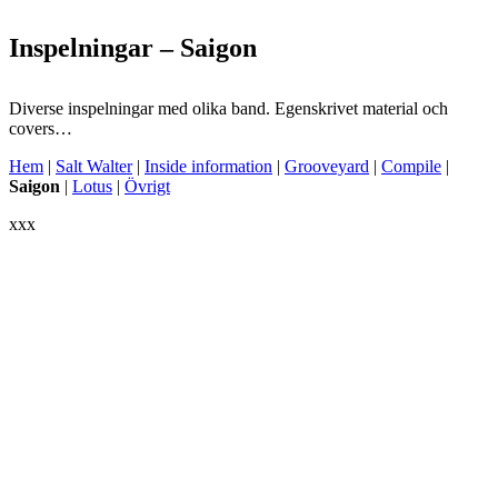
Inspelningar – Saigon
Diverse inspelningar med olika band. Egenskrivet material och
covers…
Hem
|
Salt Walter
|
Inside information
|
Grooveyard
|
Compile
|
Saigon
|
Lotus
|
Övrigt
xxx